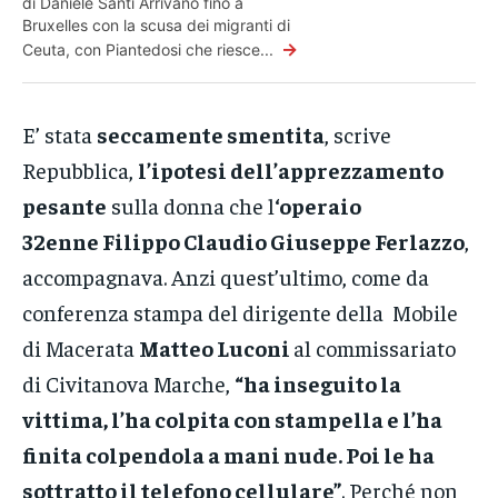
di Daniele Santi Arrivano fino a
Bruxelles con la scusa dei migranti di
→
Ceuta, con Piantedosi che riesce...
E’ stata
seccamente smentita
, scrive
Repubblica,
l’ipotesi dell’apprezzamento
pesante
sulla donna che l
‘operaio
32enne Filippo Claudio Giuseppe Ferlazzo
,
accompagnava. Anzi quest’ultimo, come da
conferenza stampa del dirigente della Mobile
di Macerata
Matteo Luconi
al commissariato
di Civitanova Marche,
“ha inseguito la
vittima, l’ha colpita con stampella e l’ha
finita colpendola a mani nude. Poi le ha
sottratto il telefono cellulare”
. Perché non