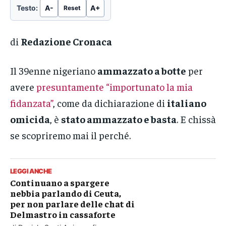
Testo:
A-
A+
Reset
di
Redazione Cronaca
Il 39enne nigeriano
ammazzato a botte
per
avere
presuntamente “importunato la mia
fidanzata”
, come da dichiarazione di
italiano
omicida
, è
stato ammazzato e basta
. E chissà
se scopriremo mai il perché.
LEGGI ANCHE
Continuano a spargere
nebbia parlando di Ceuta,
per non parlare delle chat di
Delmastro in cassaforte