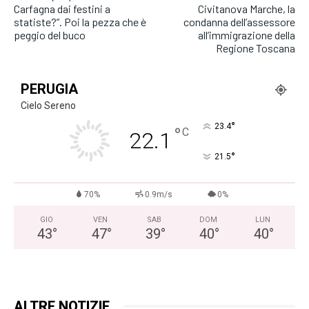
Carfagna dai festini a
Civitanova Marche, la
statiste?”. Poi la pezza che è
condanna dell’assessore
peggio del buco
all’immigrazione della
Regione Toscana
PERUGIA
Cielo Sereno
°
23.4
°
C
22.1
°
21.5
70%
0.9m/s
0%
GIO
VEN
SAB
DOM
LUN
43
°
47
°
39
°
40
°
40
°
ALTRE NOTIZIE