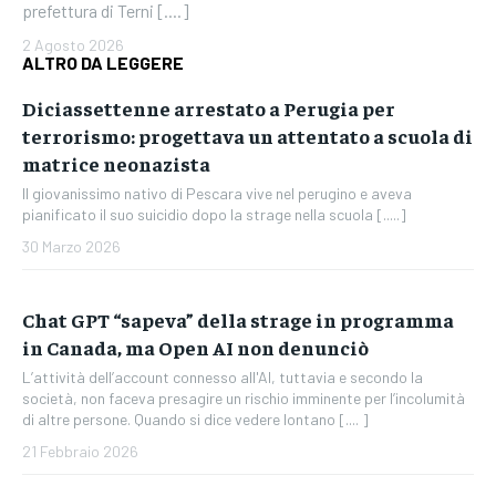
prefettura di Terni [....]
2 Agosto 2026
ALTRO DA LEGGERE
Diciassettenne arrestato a Perugia per
terrorismo: progettava un attentato a scuola di
matrice neonazista
Il giovanissimo nativo di Pescara vive nel perugino e aveva
pianificato il suo suicidio dopo la strage nella scuola [.....]
30 Marzo 2026
Chat GPT “sapeva” della strage in programma
in Canada, ma Open AI non denunciò
L’attività dell’account connesso all'AI, tuttavia e secondo la
società, non faceva presagire un rischio imminente per l’incolumità
di altre persone. Quando si dice vedere lontano [.... ]
21 Febbraio 2026