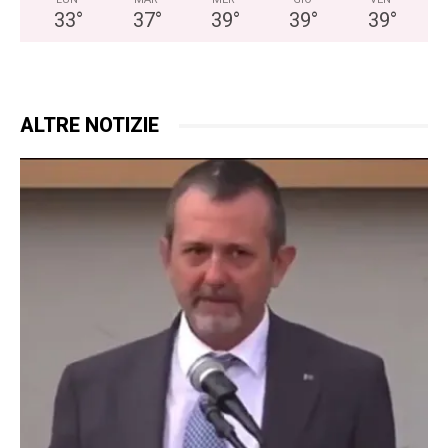
33
°
37
°
39
°
39
°
39
°
ALTRE NOTIZIE