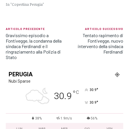
In "Copertina Perugia"
ARTICOLO PRECEDENTE
ARTICOLO SUCCESSIVO
Gravissimo episodio a
Tentato rapimento di
Fontivegge, la condanna della
Fontivegge, nuovo
sindaca Ferdinandi e il
intervento della sindaca
ringraziamento alla Polizia di
Ferdinandi
Stato
PERUGIA
Nubi Sparse
°
30.9
°
C
30.9
°
30.9
38%
1.9m/s
56%
LUN
MAR
MER
GIO
VEN