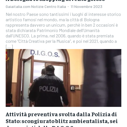
Gaiaitalia.com Notizie Centro Italia
-
11 Novembre 2023
Nel nostro Paese sono tantissimi i luoghi di interesse storico
artistico famosi nel mondo, ma la città di Bologna
rappresenta davvero un unicum, perchè in ben 2 occasioni è
stata dichiarata Patrimonio Mondiale dell’Umanità
dall’UNESCO. La prima, nel 2006, quando è stata premiata
come “Città Creativa per la Musica“, e poi nel 2021, quando a
[…]
Attività preventiva svolta dalla Polizia di
Stato: scongiurato blitz ambientalista, sei