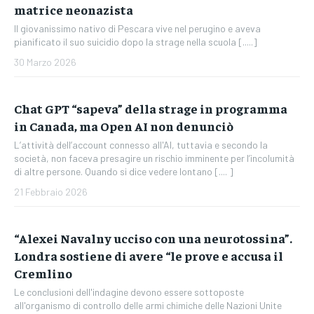
matrice neonazista
Il giovanissimo nativo di Pescara vive nel perugino e aveva
pianificato il suo suicidio dopo la strage nella scuola [.....]
30 Marzo 2026
Chat GPT “sapeva” della strage in programma
in Canada, ma Open AI non denunciò
L’attività dell’account connesso all'AI, tuttavia e secondo la
società, non faceva presagire un rischio imminente per l’incolumità
di altre persone. Quando si dice vedere lontano [.... ]
21 Febbraio 2026
“Alexei Navalny ucciso con una neurotossina”.
Londra sostiene di avere “le prove e accusa il
Cremlino
Le conclusioni dell'indagine devono essere sottoposte
all'organismo di controllo delle armi chimiche delle Nazioni Unite